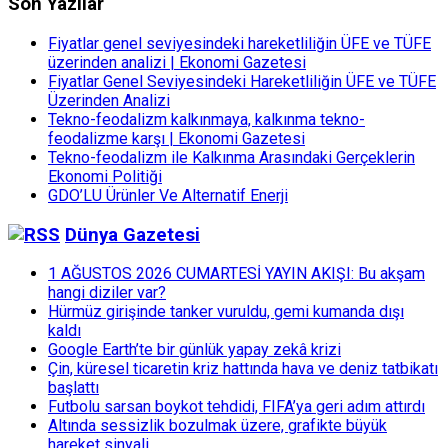
Son Yazılar
Fiyatlar genel seviyesindeki hareketliliğin ÜFE ve TÜFE
üzerinden analizi | Ekonomi Gazetesi
Fiyatlar Genel Seviyesindeki Hareketliliğin ÜFE ve TÜFE
Üzerinden Analizi
Tekno-feodalizm kalkınmaya, kalkınma tekno-
feodalizme karşı | Ekonomi Gazetesi
Tekno-feodalizm ile Kalkınma Arasındaki Gerçeklerin
Ekonomi Politiği
GDO’LU Ürünler Ve Alternatif Enerji
Dünya Gazetesi
1 AĞUSTOS 2026 CUMARTESİ YAYIN AKIŞI: Bu akşam
hangi diziler var?
Hürmüz girişinde tanker vuruldu, gemi kumanda dışı
kaldı
Google Earth’te bir günlük yapay zekâ krizi
Çin, küresel ticaretin kriz hattında hava ve deniz tatbikatı
başlattı
Futbolu sarsan boykot tehdidi, FIFA’ya geri adım attırdı
Altında sessizlik bozulmak üzere, grafikte büyük
hareket sinyali