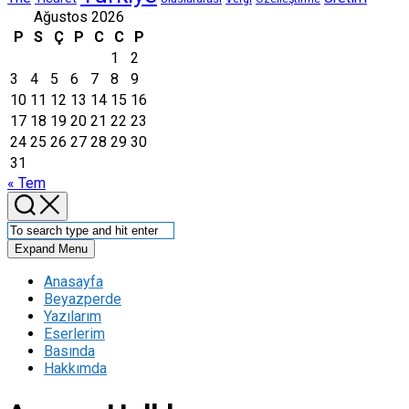
Ağustos 2026
P
S
Ç
P
C
C
P
1
2
3
4
5
6
7
8
9
10
11
12
13
14
15
16
17
18
19
20
21
22
23
24
25
26
27
28
29
30
31
« Tem
Expand Menu
Anasayfa
Beyazperde
Yazılarım
Eserlerim
Basında
Hakkımda