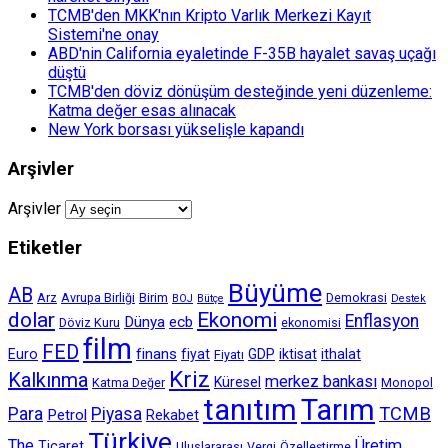
TCMB'den MKK'nın Kripto Varlık Merkezi Kayıt
Sistemi'ne onay
ABD'nin California eyaletinde F-35B hayalet savaş uçağı
düştü
TCMB'den döviz dönüşüm desteğinde yeni düzenleme:
Katma değer esas alınacak
New York borsası yükselişle kapandı
Arşivler
Arşivler
Etiketler
Büyüme
AB
Arz
Avrupa Birliği
Birim
Demokrasi
BOJ
Bütçe
Destek
dolar
Ekonomi
Enflasyon
Dünya
ecb
Döviz Kuru
ekonomisi
film
FED
finans
Euro
fiyat
GDP
iktisat
ithalat
Fiyatı
Kriz
Kalkınma
merkez bankası
Küresel
Katma Değer
Monopol
tanıtım
Tarım
TCMB
Para
Piyasa
Petrol
Rekabet
Türkiye
The
Üretim
Ticaret
Uluslararası
Vergi
Özelleştirme