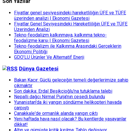
Son Yazılar
Fiyatlar genel seviyesindeki hareketliliğin ÜFE ve TÜFE
üzerinden analizi | Ekonomi Gazetesi
Fiyatlar Genel Seviyesindeki Hareketliliğin ÜFE ve TÜFE
Üzerinden Analizi
Tekno-feodalizm kalkınmaya, kalkınma tekno-
feodalizme karşı | Ekonomi Gazetesi
Tekno-feodalizm ile Kalkınma Arasındaki Gerçeklerin
Ekonomi Politiği
GDO’LU Ürünler Ve Alternatif Enerji
Dünya Gazetesi
Bakan Kacır: Güçlü geleceğin temeli değerlerimize sahip
çıkmaktır
Son dakika: Erdal Beşikçioğlu'na tutuklama talebi
Nepalli dağcı Nirmal Purja'nın cesedi bulundu
Yunanistan'da iki yangın söndürme helikopteri havada
çarpıştı
Çanakkale'de ormanlık alanda yangın çıktı
Yeni haftada hava nasıl olacak? Bu kentlerde yaşayanlar
dikkat!
Altın ve gümüşte kritik kırılma: Tablo değişiyor