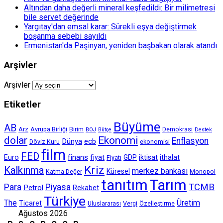
Altından daha değerli mineral keşfedildi: Bir milimetresi
bile servet değerinde
Yargıtay'dan emsal karar: Sürekli eşya değiştirmek
boşanma sebebi sayıldı
Ermenistan'da Paşinyan, yeniden başbakan olarak atandı
Arşivler
Arşivler
Etiketler
Büyüme
AB
Arz
Avrupa Birliği
Birim
Demokrasi
BOJ
Bütçe
Destek
dolar
Ekonomi
Enflasyon
Dünya
ecb
Döviz Kuru
ekonomisi
film
FED
finans
Euro
fiyat
GDP
iktisat
ithalat
Fiyatı
Kriz
Kalkınma
merkez bankası
Küresel
Katma Değer
Monopol
tanıtım
Tarım
TCMB
Para
Piyasa
Petrol
Rekabet
Türkiye
The
Üretim
Ticaret
Uluslararası
Vergi
Özelleştirme
Ağustos 2026