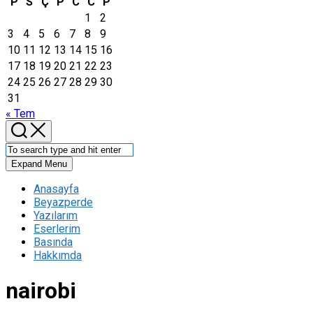
P
S
Ç
P
C
C
P
1
2
3
4
5
6
7
8
9
10
11
12
13
14
15
16
17
18
19
20
21
22
23
24
25
26
27
28
29
30
31
« Tem
Expand Menu
Anasayfa
Beyazperde
Yazılarım
Eserlerim
Basında
Hakkımda
nairobi