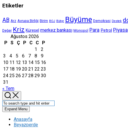
Etiketler
Büyüme
d
AB
Arz
Avrupa Birliği
Birim
Demokrasi
BOJ
Bütçe
Destek
Kriz
Para
Piyasa
merkez bankası
Petrol
Küresel
Değer
Monopol
Ağustos 2026
P
S
Ç
P
C
C
P
1
2
3
4
5
6
7
8
9
10
11
12
13
14
15
16
17
18
19
20
21
22
23
24
25
26
27
28
29
30
31
« Tem
Expand Menu
Anasayfa
Beyazperde