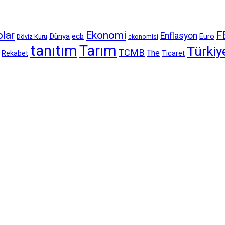
olar
Ekonomi
F
Enflasyon
Dünya
ecb
Euro
Döviz Kuru
ekonomisi
tanıtım
Tarım
Türkiy
TCMB
The
Rekabet
Ticaret