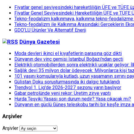
Fiyatlar genel seviyesindeki hareketliliğin ÜFE ve TÜFE ü
Fiyatlar Genel Seviyesindeki Hareketliliğin ÜFE ve TÜFE 
Tekno-feodalizm kalkınmaya, kalkınma tekno-feodalizme 
Tekno-feodalizm ile Kalkınma Arasındaki Gerçeklerin Ekon
GDO’LU Ürünler Ve Alternatif Enerji
Dünya Gazetesi
Moda devleri ikinci el kıyafetlerin parasına göz dikti
Dünyanın dev vinç gemisi İstanbul Boğazı'ndan geçti
Elektrikli otomobillerden sonra elektrikli uçaklar geliyor: İlk
Sağlık devi 35 milyon dolar ödeyecek: Milyonlarca kişi ta
101 yaşını komşularıyla kutladı, uzun yaşamanın sırrını pay
Gülistan Doku soruşturmasında iki dalgıç tutuklandı
Trendyol 1. Lig'de 2026-2027 sezonu yarın başlıyor
Gabar petrolünde yeni rekor: Üretim zirve yaptı
Hurda Teşviki Yasası son durum nedir? Yasa çıkacak mı?
Dünyanın en güçlü Güneş teleskobu tarihi bir keşfe imza a
Arşivler
Arşivler