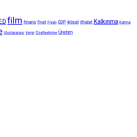
film
ED
Kalkınma
finans
fiyat
GDP
iktisat
ithalat
Fiyatı
Katma
e
Üretim
Uluslararası
Vergi
Özelleştirme