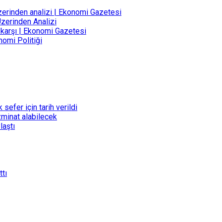
zerinden analizi | Ekonomi Gazetesi
Üzerinden Analizi
karşı | Ekonomi Gazetesi
omi Politiği
 sefer için tarih verildi
zminat alabilecek
laştı
ttı