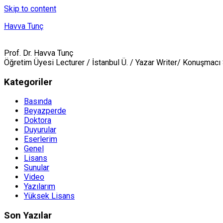
Skip to content
Havva Tunç
Prof. Dr. Havva Tunç
Öğretim Üyesi Lecturer / İstanbul Ü. / Yazar Writer/ Konuşmac
Kategoriler
Basında
Beyazperde
Doktora
Duyurular
Eserlerim
Genel
Lisans
Sunular
Video
Yazılarım
Yüksek Lisans
Son Yazılar