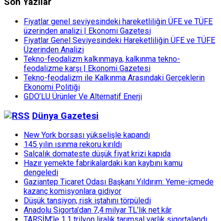
Son Yazılar
Fiyatlar genel seviyesindeki hareketliliğin ÜFE ve TÜFE
üzerinden analizi | Ekonomi Gazetesi
Fiyatlar Genel Seviyesindeki Hareketliliğin ÜFE ve TÜFE
Üzerinden Analizi
Tekno-feodalizm kalkınmaya, kalkınma tekno-
feodalizme karşı | Ekonomi Gazetesi
Tekno-feodalizm ile Kalkınma Arasındaki Gerçeklerin
Ekonomi Politiği
GDO’LU Ürünler Ve Alternatif Enerji
Dünya Gazetesi
New York borsası yükselişle kapandı
145 yılın ısınma rekoru kırıldı
Salçalık domateste düşük fiyat krizi kapıda
Hazır yemekte fabrikalardaki kan kaybını kamu
dengeledi
Gaziantep Ticaret Odası Başkanı Yıldırım: Yeme-içmede
kazanç komisyonlara gidiyor
Düşük tansiyon, risk iştahını törpüledi
Anadolu Sigorta’dan 7,4 milyar TL’lik net kâr
TARSİM’le 1,1 trilyon liralık tarımsal varlık sigortalandı