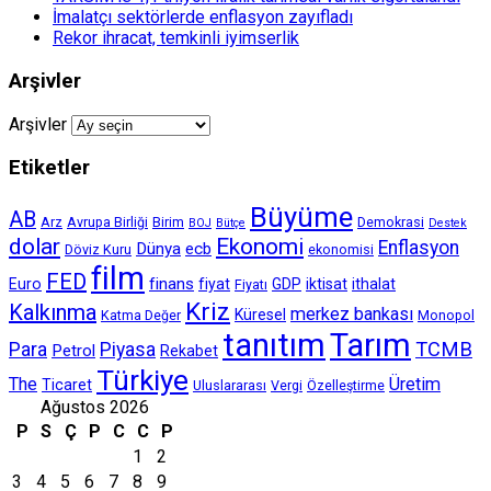
İmalatçı sektörlerde enflasyon zayıfladı
Rekor ihracat, temkinli iyimserlik
Arşivler
Arşivler
Etiketler
Büyüme
AB
Arz
Avrupa Birliği
Birim
Demokrasi
BOJ
Bütçe
Destek
dolar
Ekonomi
Enflasyon
Dünya
ecb
Döviz Kuru
ekonomisi
film
FED
finans
Euro
fiyat
GDP
iktisat
ithalat
Fiyatı
Kriz
Kalkınma
merkez bankası
Küresel
Katma Değer
Monopol
tanıtım
Tarım
TCMB
Para
Piyasa
Petrol
Rekabet
Türkiye
The
Üretim
Ticaret
Uluslararası
Vergi
Özelleştirme
Ağustos 2026
P
S
Ç
P
C
C
P
1
2
3
4
5
6
7
8
9