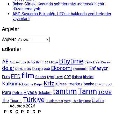
Bakan Gürlek: Kanunda şehitlerimizi incitecek hiçbir
düzenleme yok
ABD Savunma Bakanlığı, UFO'lar hakkında yeni belgeler
yayımladı
Arşivler
Arşivler
Etiketler
Büyüme
AB
Arz
Avrupa Birliği
Birim
Demokrasi
BOJ
Bütçe
Destek
dolar
Ekonomi
Enflasyon
Dünya
ecb
Döviz Kuru
ekonomisi
film
FED
finans
Euro
fiyat
GDP
iktisat
ithalat
Fiyatı
Kriz
Kalkınma
merkez bankası
Küresel
Katma Değer
Monopol
tanıtım
Tarım
TCMB
Para
Piyasa
Petrol
Rekabet
Türkiye
The
Üretim
Ticaret
Uluslararası
Vergi
Özelleştirme
Ağustos 2026
P
S
Ç
P
C
C
P