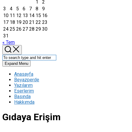
1
2
3
4
5
6
7
8
9
10
11
12
13
14
15
16
17
18
19
20
21
22
23
24
25
26
27
28
29
30
31
« Tem
Expand Menu
Anasayfa
Beyazperde
Yazılarım
Eserlerim
Basında
Hakkımda
Gıdaya Erişim