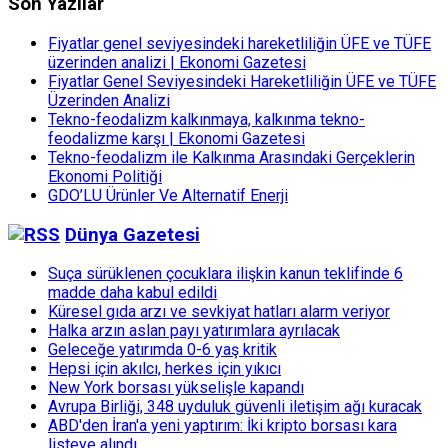
Son Yazılar
Fiyatlar genel seviyesindeki hareketliliğin ÜFE ve TÜFE
üzerinden analizi | Ekonomi Gazetesi
Fiyatlar Genel Seviyesindeki Hareketliliğin ÜFE ve TÜFE
Üzerinden Analizi
Tekno-feodalizm kalkınmaya, kalkınma tekno-
feodalizme karşı | Ekonomi Gazetesi
Tekno-feodalizm ile Kalkınma Arasındaki Gerçeklerin
Ekonomi Politiği
GDO’LU Ürünler Ve Alternatif Enerji
Dünya Gazetesi
Suça sürüklenen çocuklara ilişkin kanun teklifinde 6
madde daha kabul edildi
Küresel gıda arzı ve sevkiyat hatları alarm veriyor
Halka arzın aslan payı yatırımlara ayrılacak
Geleceğe yatırımda 0-6 yaş kritik
Hepsi için akılcı, herkes için yıkıcı
New York borsası yükselişle kapandı
Avrupa Birliği, 348 uyduluk güvenli iletişim ağı kuracak
ABD'den İran'a yeni yaptırım: İki kripto borsası kara
listeye alındı