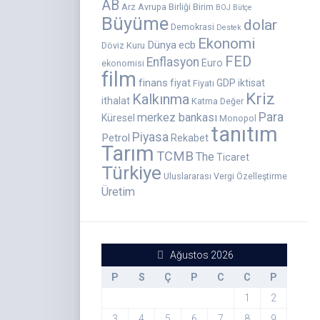
AB
Arz
Avrupa Birliği
Birim
BOJ
Bütçe
Büyüme
dolar
Demokrasi
Destek
Ekonomi
Dünya
ecb
Döviz Kuru
FED
Enflasyon
Euro
ekonomisi
film
finans
fiyat
GDP
iktisat
Fiyatı
Kriz
Kalkınma
ithalat
Katma Değer
Para
merkez bankası
Küresel
Monopol
tanıtım
Piyasa
Petrol
Rekabet
Tarım
TCMB
The
Ticaret
Türkiye
Uluslararası
Vergi
Özelleştirme
Üretim
Ağustos 2026
P
S
Ç
P
C
C
P
1
2
3
4
5
6
7
8
9