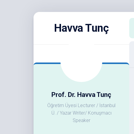
Skip
to
Havva Tunç
content
Prof. Dr. Havva Tunç
Öğretim Üyesi Lecturer / İstanbul
Ü. / Yazar Writer/ Konuşmacı
Speaker