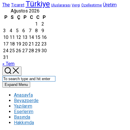
Türkiye
The
Üretim
Ticaret
Uluslararası
Vergi
Özelleştirme
Ağustos 2026
P
S
Ç
P
C
C
P
1
2
3
4
5
6
7
8
9
10
11
12
13
14
15
16
17
18
19
20
21
22
23
24
25
26
27
28
29
30
31
« Tem
Expand Menu
Anasayfa
Beyazperde
Yazılarım
Eserlerim
Basında
Hakkımda