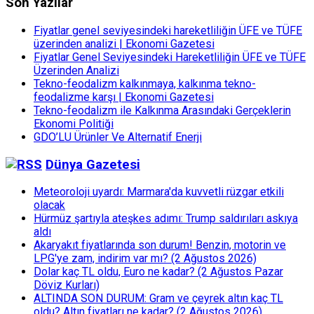
Son Yazılar
Fiyatlar genel seviyesindeki hareketliliğin ÜFE ve TÜFE
üzerinden analizi | Ekonomi Gazetesi
Fiyatlar Genel Seviyesindeki Hareketliliğin ÜFE ve TÜFE
Üzerinden Analizi
Tekno-feodalizm kalkınmaya, kalkınma tekno-
feodalizme karşı | Ekonomi Gazetesi
Tekno-feodalizm ile Kalkınma Arasındaki Gerçeklerin
Ekonomi Politiği
GDO’LU Ürünler Ve Alternatif Enerji
Dünya Gazetesi
Meteoroloji uyardı: Marmara'da kuvvetli rüzgar etkili
olacak
Hürmüz şartıyla ateşkes adımı: Trump saldırıları askıya
aldı
Akaryakıt fiyatlarında son durum! Benzin, motorin ve
LPG'ye zam, indirim var mı? (2 Ağustos 2026)
Dolar kaç TL oldu, Euro ne kadar? (2 Ağustos Pazar
Döviz Kurları)
ALTINDA SON DURUM: Gram ve çeyrek altın kaç TL
oldu? Altın fiyatları ne kadar? (2 Ağustos 2026)