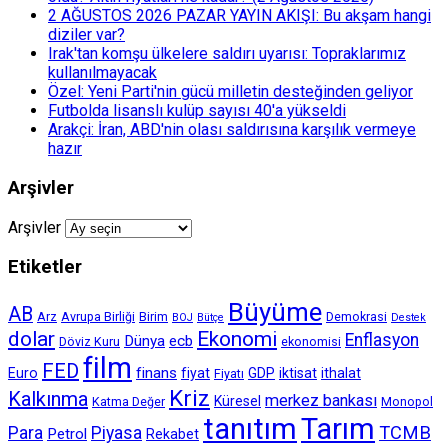
2 AĞUSTOS 2026 PAZAR YAYIN AKIŞI: Bu akşam hangi
diziler var?
Irak'tan komşu ülkelere saldırı uyarısı: Topraklarımız
kullanılmayacak
Özel: Yeni Parti'nin gücü milletin desteğinden geliyor
Futbolda lisanslı kulüp sayısı 40'a yükseldi
Arakçi: İran, ABD'nin olası saldırısına karşılık vermeye
hazır
Arşivler
Arşivler
Etiketler
Büyüme
AB
Arz
Avrupa Birliği
Birim
Demokrasi
BOJ
Bütçe
Destek
dolar
Ekonomi
Enflasyon
Dünya
ecb
Döviz Kuru
ekonomisi
film
FED
finans
Euro
fiyat
GDP
iktisat
ithalat
Fiyatı
Kriz
Kalkınma
merkez bankası
Küresel
Katma Değer
Monopol
tanıtım
Tarım
TCMB
Para
Piyasa
Petrol
Rekabet