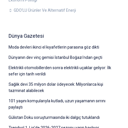
Ekonomi Politiği
GDO’LU Ürünler Ve Alternatif Enerji
Dünya Gazetesi
Moda devleri ikinci el kıyafetlerin parasına göz dikti
Dünyanın dev vinç gemisi İstanbul Boğazı'ndan geçti
Elektrikli otomobillerden sonra elektrikli uçaklar geliyor: İlk
sefer için tarih verildi
Sağlık devi 35 milyon dolar ödeyecek: Milyonlarca kişi
tazminat alabilecek
101 yaşını komşularıyla kutladı, uzun yaşamanın sırrını
paylaştı
Gülistan Doku soruşturmasında iki dalgıç tutuklandı
Trendyol 1. Lig'de 2026-2027 sezonu yarın başlıyor