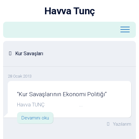
Skip
Havva Tunç
to
content
Kur Savaşları
28 Ocak 2013
“Kur Savaşlarının Ekonomi Politiği”
Havva TUNÇ ...
Devamını oku
Yazılarım