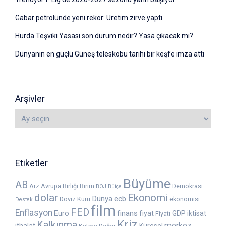
Gabar petrolünde yeni rekor: Üretim zirve yaptı
Hurda Teşviki Yasası son durum nedir? Yasa çıkacak mı?
Dünyanın en güçlü Güneş teleskobu tarihi bir keşfe imza attı
Arşivler
Etiketler
Büyüme
AB
Arz
Avrupa Birliği
Birim
Demokrasi
BOJ
Bütçe
dolar
Ekonomi
Dünya
ecb
Döviz Kuru
ekonomisi
Destek
film
FED
Enflasyon
finans
Euro
fiyat
GDP
iktisat
Fiyatı
Kriz
Kalkınma
merkez