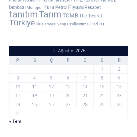
ithalat
Küresel
Katma Değer
Para
Piyasa
bankası
Petrol
Rekabet
Monopol
tanıtım
Tarım
TCMB
The
Ticaret
Türkiye
Üretim
Uluslararası
Vergi
Özelleştirme
Ağustos 2026
P
S
Ç
P
C
C
P
1
2
3
4
5
6
7
8
9
10
11
12
13
14
15
16
17
18
19
20
21
22
23
24
25
26
27
28
29
30
31
« Tem